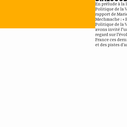
En prélude à la 
Politique de la 
rapport de Mar
Mechmache : « P
Politique de la 
avons invité l’u
regard sur l’évo
France ces dern
et des pistes d'