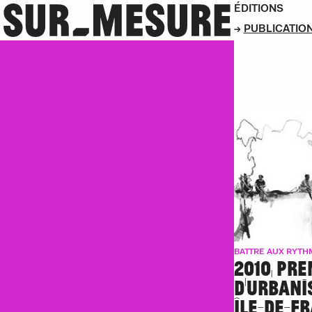
ÉDITIONS
PUBLICATIO
BATTRE AUX RYTHMES DE LA
VILLE
BATTRE AUX RYTHM
2010, PR
D’URBANI
ÎLE-DE-FR