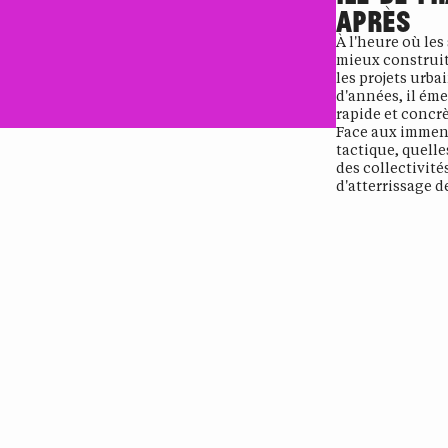
APRÈS
À l'heure où les
mieux construit
les projets urba
d'années, il ém
rapide et concrè
Face aux immens
tactique, quelle
des collectivité
d'atterrissage de